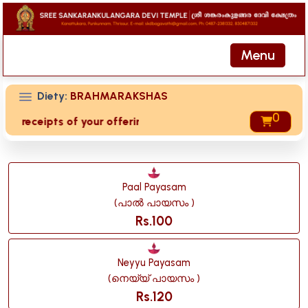
Menu
Diety:
BRAHMARAKSHAS
0
ved receipts of your offering then login to site then choose
Paal Payasam
(പാൽ പായസം )
Rs.100
Neyyu Payasam
(നെയ്യ് പായസം )
Rs.120