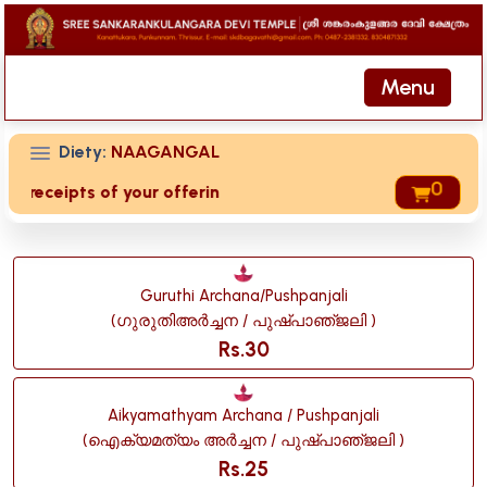
Menu
Diety:
NAAGANGAL
0
d receipts of your offering then login to site then choose '
Guruthi Archana/pushpanjali
(ഗുരുതിഅർച്ചന / പുഷ്‌പാഞ്‌ജലി )
Rs.30
Aikyamathyam Archana / Pushpanjali
(ഐക്യമത്യം അർച്ചന / പുഷ്‌പാഞ്‌ജലി )
Rs.25